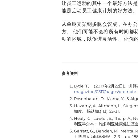
让员工运动的其中一个最好方法是
能是启动员工健康计划的好方法。
从单腿支架到多腿会议桌，在办公
方。 他们可能不会将所有时间都
动的区域，以促进灵活性。 让你
参考资料
Lytle, T。（2017年2月22日)。
升降
magazine/0317/pages/promote-a
Rosenbaum, D., Mama, Y
Hazamy, A., Altmann, L., St
知度。
脑认知
.(113), 23-31。
Healy, G., Lawler, S., Thorp, A
利亚墨尔本： 维多利亚健康促进基
Garrett, G., Benden, M., M
工学与人为因素会报，2-3，
pp. 188