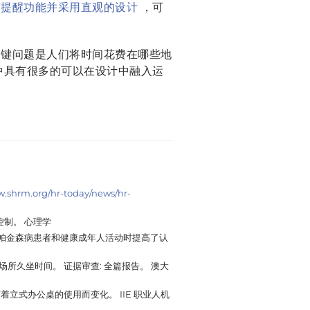
有
提醒功能并采用直观的设计
，可
关键问题是人们将时间花费在哪些地
中具有很多的可以在设计中融入运
w.shrm.org/hr-today/news/hr-
知控制。
心理学
 C.（2017年）。 在让帕金森病患者和健康成年人活动时提高了认
场所久坐时间。 证据审查: 全篇报告。
澳大
月中呼叫中心生产力随着立式办公桌的使用而变化。
IIE 职业人机