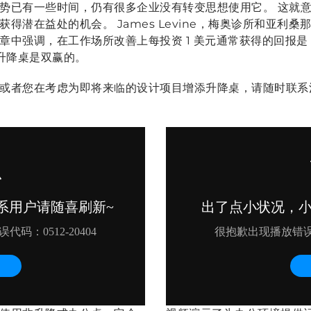
势已有一些时间，仍有很多企业没有转变思想使用它。 这就
得潜在益处的机会。 James Levine，梅奥诊所和亚利
中强调，在工作场所改善上每投资 1 美元通常获得的回报是 3
升降桌是双赢的。
或者您在考虑为即将来临的设计项目增添升降桌，请随时联系