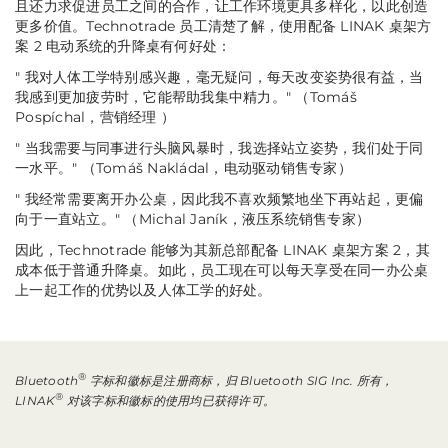
且还力求促进员工之间的合作，让工作环境更具多样化，以此创造
更多价值。Technotrade 员工清楚了解，使用配备 LINAK 桌架方
案 2 电动系统的升降桌有何好处：
" 我对人体工学特别感兴趣，毫无疑问，每天改变姿势很有益，当
我感到更加疲劳时，它能帮助我集中精力。"
（Tomáš
Pospíchal，营销经理 ）
" 当我需要与同事进行头脑风暴时，我选择站立姿势，我们处于同
一水平。"
（Tomáš Nakládal，电动驱动销售专家）
" 我经常需要离开办公桌，因此我不喜欢频繁地坐下再站起，更偏
向于一直站立。"
（Michal Janík，液压系统销售专家）
因此，Technotrade 能够为其新总部配备 LINAK 桌架方案 2，其
成本低于普通升降桌。如此，员工现在可以每天享受在同一办公桌
上一起工作的优势以及人体工学的好处。
®
Bluetooth
字标和徽标是注册商标，归 Bluetooth SIG Inc. 所有，
®
LINAK
对该字标和徽标的使用均已获得许可。