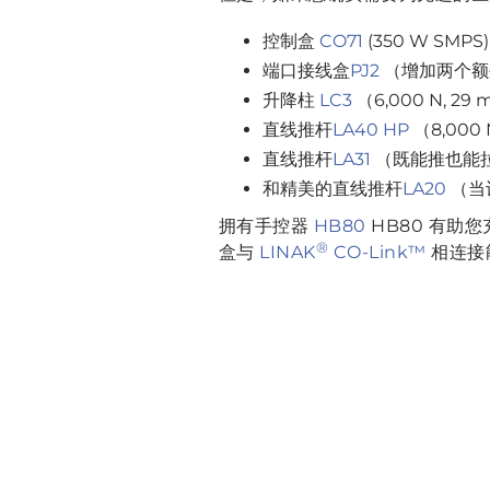
控制盒
CO71
(350 W SMPS)
端口接线盒
PJ2
（增加两个额
升降柱
LC3
（6,000 N, 2
直线推杆
LA40 HP
（8,000
直线推杆
LA31
（既能推也能
和精美的直线推杆
LA20
（当
拥有手控器
HB80
HB80 有助
®
盒与
LINAK
CO-Link™
相连接