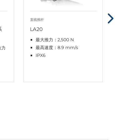
直线推杆
控制盒
系
LA20
CO71
最大推力：2,500 N
4 通道，
OpenB
最高速度：8.9 mm/s
拉力
电源：3
IPX6
IPX6 W
DURA
DURA