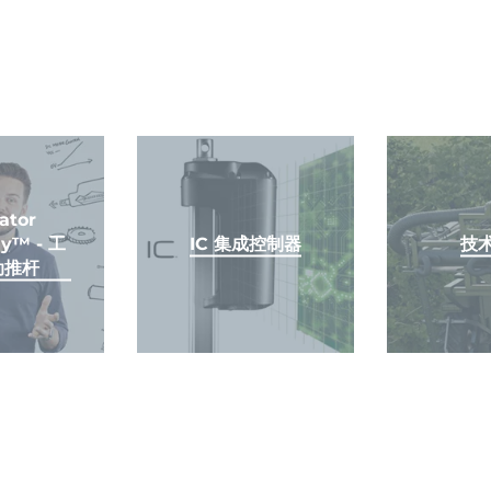
ator
y™ - 工
IC 集成控制器
技
动推杆