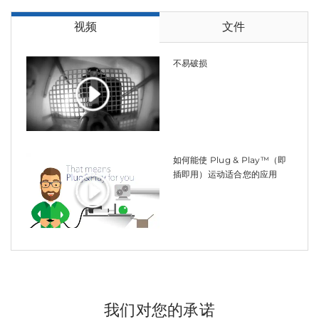
视频
文件
在易受灰尘影响的环境中，OZmist 促
推杆测试
不易破损
进了当地创新
推杆通常只是应用的组件之一，因此我们知道推杆性能
案例研究
的重要性。 为了确保如此，我们推杆的每个组件都在我
OZmist 位于维多利亚州，这家制造商生产的自动喷涂
们的测试中心进行了全面测试，保证万无一失。
机正在为各种环境的高压雾化系统铺平道路。
撒盐机运作时的严苛环境
继续阅读
继续阅读
当丹麦冬天来临时，道路常常充斥着寒冷、冰雪。 撒盐是防
止事故发生的必不可少动作，将盐撒在道路和小路，甚至在人
如何能使 Plug & Play™（即
造草地球场上。 丹麦 Saltnex 公司专门制造可以从事这些作
插即用）运动适合您的应用
业的机器。 但斯堪的纳...
继续阅读
技术发展
案例研究
技术发展
技术发展
技术发展
CANopen，它有助于在重载应用中提高
推杆有着惊人的用途
计算推杆的使用寿命
要求高的应用，需要能够持续工作的解决
CANopen 用来提高自动化系统和无人驾
我们对您的承诺
自动化程度
方案
驶车辆