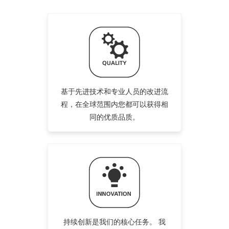
LINAK 直线推杆几乎可以用于需要直线运动的任何场所。 推
通过大量的 B10 测试数据，我们估算了工业应用所用电动直
杆具有很多用途，特别是在工业中，其中一些推杆的用途相当
线推杆的使用寿命。 这有助预测应用所需的维护，在选用哪
CANopen 是 LINAK( 力纳克 ) 推杆的附加选项 , 用于改进自
在自主农业、工业自动化和 AGV/AMR 领域，所有应用都有
自动化是现代工业发展最快的趋势，随着这一趋势的到来接着
不同。 在这里，我们重点介绍了一些应用，在这些应用中电
一款推杆时，它是非常宝贵的工具。
动装置和无人驾驶车辆的控制。 CANopen 推杆易于集成和
一个共同点：对于他们的电动推杆来说，故障不是选择 - 可靠
就是对 CANopen 控制选项的需求。 LINAK 推杆既支持趋势
动推杆用作智能解决方案。...
配置。
性和耐用性一直是有效和经济性能的关键词。我们的 LA76 电
也支持协议，无论您是从事自动化制造还是制造无人驾驶车
继续阅读
动推杆是根据这些...
辆，都会发现 LIN...
继续阅读
继续阅读
继续阅读
继续阅读
基于先进技术和专业人员的改进流
程，在全球范围内您都可以获得相
同的优质品质。
持续创新是我们的核心任务。 我