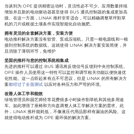
当谈到为 OPE 提供精密运动时，灵活性必不可少。应用数量持续
增加并且新的电动驱动器甚至使得 BUS 通讯控制器的集成更加高
级。在这一方面，LINAK 推杆非常适合，可以精确调整草坪割草
机的刀片或根据土壤条件实现智能化自动施肥。
拥有灵活的全套解决方案，安装方便
电动推杆解决方案没有软管、泵或压缩机。只需一根电源线和一根
接到控制系统的数据线。这就使得 LINAK 解决方案安装简便，并
且消除了薄弱环节，免维护
坚固的推杆与您的控制系统相集成
先进的推杆可以通过 BUS 通讯将反馈信号反馈到中央控制系统。
OPE 操作人员使用这一特性可以监控和调节相关功能以便快速优
化性能。这一点听起来有点不可思议，但是 LINAK 的所有解决方
案
都经过了全面测试
以应对各种压力和严苛的环境。
改善人体工学和能效
绿地管理员和园艺师经常花费很多小时操作割草机和其他多用途
车。如此增强了座椅和方向盘调整人体工学解决方案的需求。此
外，LINAK 推杆能耗低，不像液压代用品那样有漏油的风险。这
就使得电动推杆成为 OPE 最环保的解决方案。