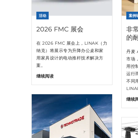
活动
案例
2026 FMC 展会
非
的
在 2026 FMC 展会上，LINAK（力
纳克）将展示专为升降办公桌和家
丹麦 
用家具设计的电动推杆技术解决方
市场
案。
用控
运行
继续阅读
不同
LIN
继续