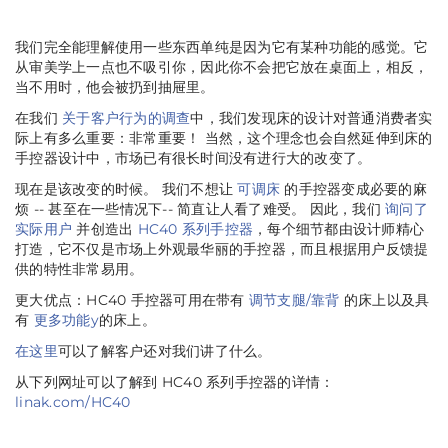
我们完全能理解使用一些东西单纯是因为它有某种功能的感觉。它
从审美学上一点也不吸引你，因此你不会把它放在桌面上，相反，
当不用时，他会被扔到抽屉里。
在我们
关于客户行为的调查
中，我们发现床的设计对普通消费者实
际上有多么重要：非常重要！ 当然，这个理念也会自然延伸到床的
手控器设计中，市场已有很长时间没有进行大的改变了。
现在是该改变的时候。 我们不想让
可调床
的手控器变成必要的麻
烦 -- 甚至在一些情况下-- 简直让人看了难受。 因此，我们
询问了
实际用户
并创造出
HC40 系列手控器
，每个细节都由设计师精心
打造，它不仅是市场上外观最华丽的手控器，而且根据用户反馈提
供的特性非常易用。
更大优点：HC40 手控器可用在带有
调节支腿/靠背
的床上以及具
有
更多功能y
的床上。
在这里
可以了解客户还对我们讲了什么。
从下列网址可以了解到 HC40 系列手控器的详情：
linak.com/HC40