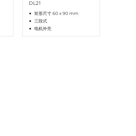
DL21
CBD6S
矩形尺寸 60 x 90 mm
纤薄、
三段式
Plug 
电机外壳
待机功耗 