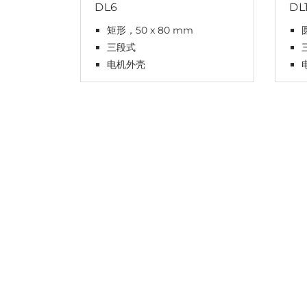
DL6
DL
矩形，50 x 80 mm
三段式
电机外壳