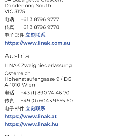
Dandenong South
VIC 3175
电话： +61 3 8796 9777
传真： +61 3 8796 9778
电子邮件
立刻联系
https://www.linak.com.au
Austria
LINAK Zweigniederlassung
Österreich
Hohenstaufengasse 9 / DG
A-1010 Wien
电话： +43 (1) 890 74 46 70
传真： +49 (0) 6043 9655 60
电子邮件
立刻联系
https://www.linak.at
https://www.linak.hu