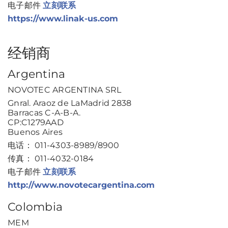
电子邮件
立刻联系
https://www.linak-us.com
经销商
Argentina
NOVOTEC ARGENTINA SRL
Gnral. Araoz de LaMadrid 2838
Barracas C-A-B-A.
CP:C1279AAD
Buenos Aires
电话： 011-4303-8989/8900
传真： 011-4032-0184
电子邮件
立刻联系
http://www.novotecargentina.com
Colombia
MEM