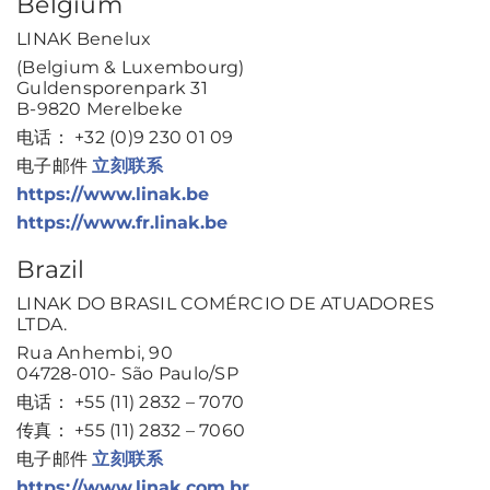
Belgium
LINAK Benelux
(Belgium & Luxembourg)
Guldensporenpark 31
B-9820 Merelbeke
电话： +32 (0)9 230 01 09
电子邮件
立刻联系
https://www.linak.be
https://www.fr.linak.be
Brazil
LINAK DO BRASIL COMÉRCIO DE ATUADORES
LTDA.
Rua Anhembi, 90
04728-010- São Paulo/SP
电话： +55 (11) 2832 – 7070
传真： +55 (11) 2832 – 7060
电子邮件
立刻联系
https://www.linak.com.br