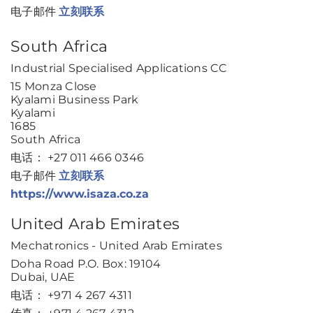
电子邮件
立刻联系
South Africa
Industrial Specialised Applications CC
15 Monza Close
Kyalami Business Park
Kyalami
1685
South Africa
电话： +27 011 466 0346
电子邮件
立刻联系
https://www.isaza.co.za
United Arab Emirates
Mechatronics - United Arab Emirates
Doha Road P.O. Box: 19104
Dubai, UAE
电话： +971 4 267 4311