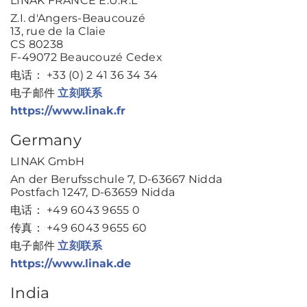
LINAK FRANCE E.U.R.L
Z.I. d'Angers-Beaucouzé
13, rue de la Claie
CS 80238
F-49072 Beaucouzé Cedex
电话： +33 (0) 2 41 36 34 34
电子邮件
立刻联系
https://www.linak.fr
Germany
LINAK GmbH
An der Berufsschule 7, D-63667 Nidda
Postfach 1247, D-63659 Nidda
电话： +49 6043 9655 0
传真： +49 6043 9655 60
电子邮件
立刻联系
https://www.linak.de
India