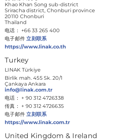
Khao Khan Song sub-district
Sriracha district, Chonburi province
20110 Chonburi
Thailand
电话： +66 33 265 400
电子邮件
立刻联系
https://www.linak.co.th
Turkey
LINAK Türkiye
Birlik mah. 455 Sk. 20/1
Çankaya Ankara
info@linak.com.tr
电话： + 90 312 4726338
传真： + 90 312 4726635
电子邮件
立刻联系
https://www.linak.com.tr
United Kingdom & Ireland