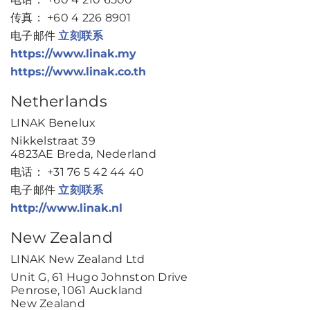
传真： +60 4 226 8901
电子邮件
立刻联系
https://www.linak.my
https://www.linak.co.th
Netherlands
LINAK Benelux
Nikkelstraat 39
4823AE Breda, Nederland
电话： +31 76 5 42 44 40
电子邮件
立刻联系
http://www.linak.nl
New Zealand
LINAK New Zealand Ltd
Unit G, 61 Hugo Johnston Drive
Penrose, 1061 Auckland
New Zealand