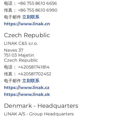
电话： +86 755 8610 6656
传真： +86 755 8610 6990
电子邮件
立刻联系
https://www.linak.cn
Czech Republic
LINAK C&S s.r.o.
Naves 37
751 03 Majetin
Czech Republic
电话： +420581741814
传真： +420581702452
电子邮件
立刻联系
https://www.linak.cz
https://www.linak.sk
Denmark - Headquarters
LINAK A/S - Group Headquarters