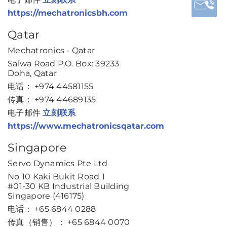
https://mechatronicsbh.com
Qatar
Mechatronics - Qatar
Salwa Road P.O. Box: 39233
Doha, Qatar
电话： +974 44581155
传真： +974 44689135
电子邮件
立刻联系
https://www.mechatronicsqatar.com
Singapore
Servo Dynamics Pte Ltd
No 10 Kaki Bukit Road 1
#01-30 KB Industrial Building
Singapore (416175)
电话： +65 6844 0288
传真（销售）： +65 6844 0070