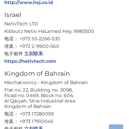
http://www.hej.co.id
Israel
NetivTech LTD
Kibbutz Netiv HaLamed Hey, 9985500
电话： +972 55-2266-535
传真： +972 2-9900-560
电子邮件
立刻联系
https://netivtech.com
Kingdom of Bahrain
Mechatronics - Kingdom of Bahrain
Flat no. 22, Building no. 3098,
Road no. 0469, Block no. 604,
Al Qaryah, Sitra Industrial Area
Kingdom of Bahrain
电话： +973 17280059
传真： +973 17910045
电子邮件
立刻联系