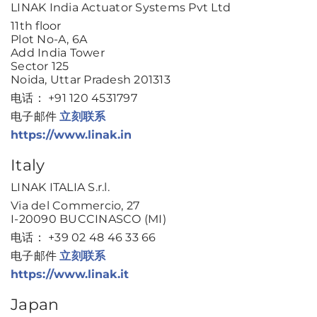
LINAK India Actuator Systems Pvt Ltd
11th floor
Plot No-A, 6A
Add India Tower
Sector 125
Noida, Uttar Pradesh 201313
电话： +91 120 4531797
电子邮件
立刻联系
https://www.linak.in
Italy
LINAK ITALIA S.r.l.
Via del Commercio, 27
I-20090 BUCCINASCO (MI)
电话： +39 02 48 46 33 66
电子邮件
立刻联系
https://www.linak.it
Japan