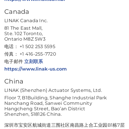
Canada
LINAK Canada Inc.
81 The East Mall,
Ste. 102 Toronto,
Ontario M8Z 5W3
电话： +1 502 253 5595
传真： +1 416-255-7720
电子邮件
立刻联系
https://www.linak-us.com
China
LINAK (Shenzhen) Actuator Systems, Ltd.
Floor 7, B1Building, Shanghe Industrial Park
Nanchang Road, Sanwei Community
Hangcheng Street, Bao’an District
Shenzhen, 518126 China.
深圳市宝安区航城街道三围社区南昌路上合工业园B1栋7层