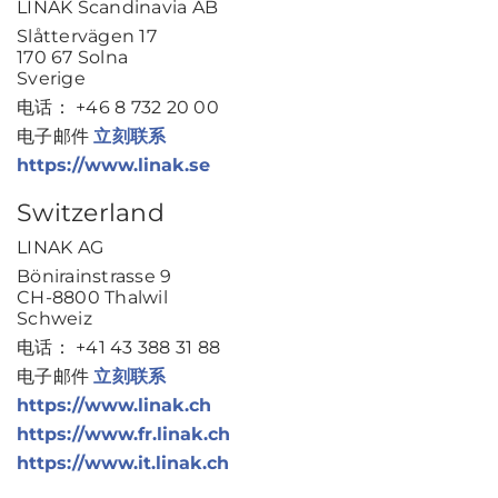
LINAK Scandinavia AB
Slåttervägen 17
170 67 Solna
Sverige
电话： +46 8 732 20 00
电子邮件
立刻联系
https://www.linak.se
Switzerland
LINAK AG
Bönirainstrasse 9
CH-8800 Thalwil
Schweiz
电话： +41 43 388 31 88
电子邮件
立刻联系
https://www.linak.ch
https://www.fr.linak.ch
https://www.it.linak.ch