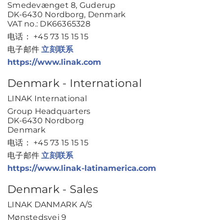
Smedevænget 8, Guderup
DK-6430 Nordborg, Denmark
VAT no.: DK66365328
电话： +45 73 15 15 15
电子邮件
立刻联系
https://www.linak.com
Denmark - International
LINAK International
Group Headquarters
DK-6430 Nordborg
Denmark
电话： +45 73 15 15 15
电子邮件
立刻联系
https://www.linak-latinamerica.com
Denmark - Sales
LINAK DANMARK A/S
Mønstedsvej 9