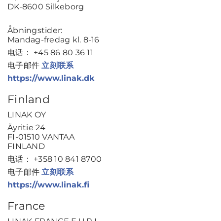
DK-8600 Silkeborg
Åbningstider:
Mandag-fredag kl. 8-16
电话： +45 86 80 36 11
电子邮件
立刻联系
https://www.linak.dk
Finland
LINAK OY
Äyritie 24
FI-01510 VANTAA
FINLAND
电话： +358 10 841 8700
电子邮件
立刻联系
https://www.linak.fi
France