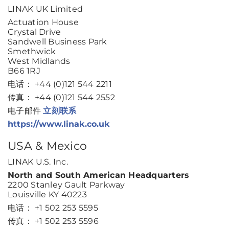
LINAK UK Limited
Actuation House
Crystal Drive
Sandwell Business Park
Smethwick
West Midlands
B66 1RJ
电话： +44 (0)121 544 2211
传真： +44 (0)121 544 2552
电子邮件
立刻联系
https://www.linak.co.uk
USA & Mexico
LINAK U.S. Inc.
North and South American Headquarters
2200 Stanley Gault Parkway
Louisville KY 40223
电话： +1 502 253 5595
传真： +1 502 253 5596