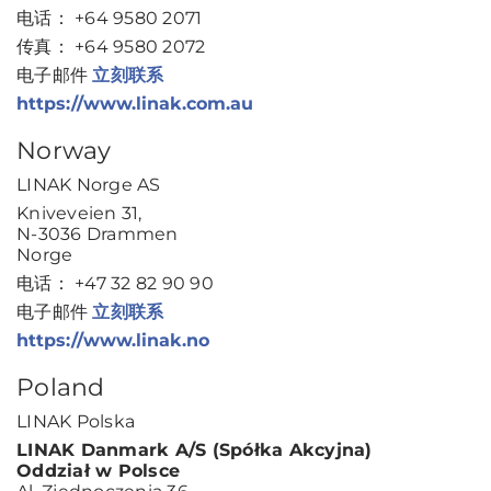
电话： +64 9580 2071
传真： +64 9580 2072
电子邮件
立刻联系
https://www.linak.com.au
Norway
LINAK Norge AS
Kniveveien 31,
N-3036 Drammen
Norge
电话： +47 32 82 90 90
电子邮件
立刻联系
https://www.linak.no
Poland
LINAK Polska
LINAK Danmark A/S (Spółka Akcyjna)
Oddział w Polsce