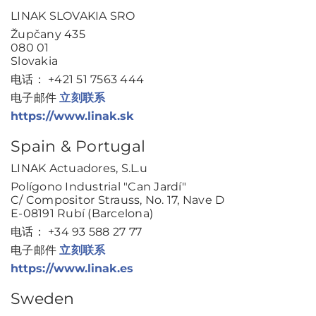
LINAK SLOVAKIA SRO
Župčany 435
080 01
Slovakia
电话： +421 51 7563 444
电子邮件
立刻联系
https://www.linak.sk
Spain & Portugal
LINAK Actuadores, S.L.u
Polígono Industrial "Can Jardí"
C/ Compositor Strauss, No. 17, Nave D
E-08191 Rubí (Barcelona)
电话： +34 93 588 27 77
电子邮件
立刻联系
https://www.linak.es
Sweden