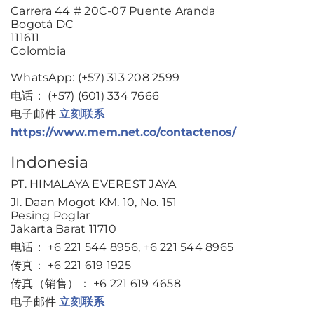
Carrera 44 # 20C-07 Puente Aranda
Bogotá DC
111611
Colombia
WhatsApp: (+57) 313 208 2599
电话： (+57) (601) 334 7666
电子邮件
立刻联系
https://www.mem.net.co/contactenos/
Indonesia
PT. HIMALAYA EVEREST JAYA
Jl. Daan Mogot KM. 10, No. 151
Pesing Poglar
Jakarta Barat 11710
电话： +6 221 544 8956, +6 221 544 8965
传真： +6 221 619 1925
传真（销售）： +6 221 619 4658
电子邮件
立刻联系