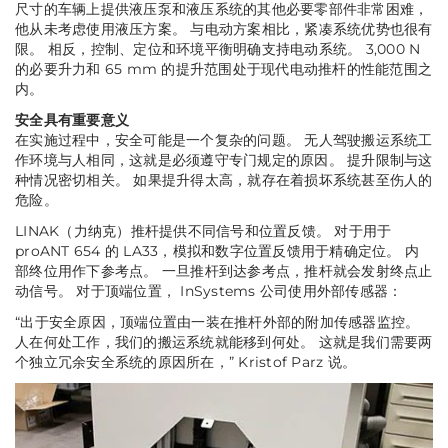
尺寸的车辆上提供液压泵和液压系统的其他必要零部件非常困难，
他从未考虑使用液压方案。 与电动方案相比，紧凑系统优势也很有
限。 相反，控制、定位和环境平衡明确支持电动系统。 3,000 N
的必要升力和 65 mm 的提升范围处于现代电动推杆的性能范围之
内。
安全具有重要意义
在实施过程中，安全可能是一个复杂的问题。 无人驾驶搬运系统工
作环境与人相同，这就是必须遵守专门规定的原因。 提升限制与这
种情况密切相关。 如果提升得太高，就存在着损坏系统甚至伤人的
危险。
LINAK（力纳克）推杆提供不同信号和位置反馈。 对于用于
proANT 654 的 LA33，模拟和数字位置反馈用于精确定位。 内
部终位用作下参考点。 一旦推杆到达参考点，推杆就会发射终点止
动信号。 对于顶端位置， InSystems 公司使用外部传感器：
“出于安全原因，顶端位置由一装在推杆外部的附加传感器监控。
人在何处工作，我们的搬运系统就能移到何处。 这就是我们需要两
个独立冗余安全系统的原因所在，”
Kristof Parz 说。