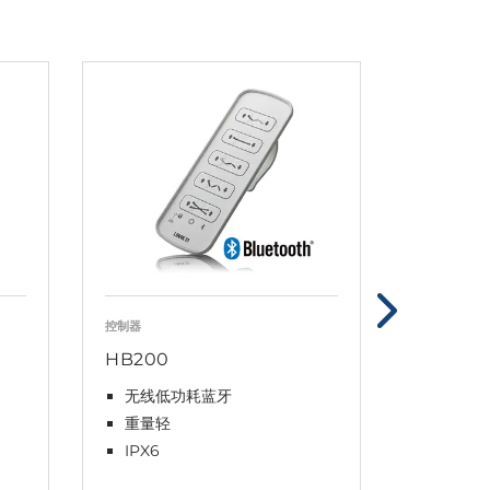
控制器
控制器
HB200
HB30 
无线低功耗蓝牙
防滑涂
重量轻
电缆可
IPX6
显示屏