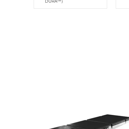
DURA™）