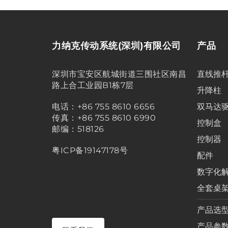
力纳克传动系统(深圳)有限公司
产品
深圳市宝安区航城街道三围社区南昌
直线推
路上合工业园B1栋7层
升降柱
电话：+86 755 8610 6656
双马达
传真：+86 755 8610 6990
控制盒
邮编：518126
控制器
粤ICP备19147178号
配件
数字化
全套桌
产品选
产品参